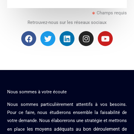
e
Champs requis
s
s
Retrouvez-nous sur les réseaux sociaux
a
F
T
L
I
Y
g
a
w
i
n
o
e
c
i
n
s
u
*
e
t
k
t
t
b
t
e
a
u
o
e
d
g
b
o
r
i
r
e
k
n
a
Nous sommes à votre écoute
m
Nous sommes particulièrement attentifs à vos besoins.
Pour ce faire, nous étudierons ensemble la faisabilité de
votre demande. Nous élaborerons une stratégie et mettrons
les moyens adéquats au bon déroulement de
en place