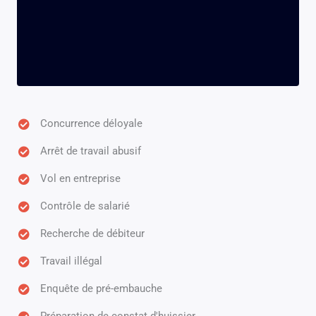
Concurrence déloyale
Arrêt de travail abusif
Vol en entreprise
Contrôle de salarié
Recherche de débiteur
Travail illégal
Enquête de pré-embauche