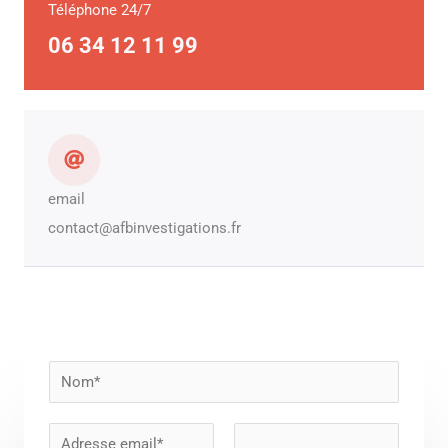
Téléphone 24/7
06 34 12 11 99
email
contact@afbinvestigations.fr
N
o
m
E