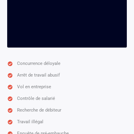
Concurrence déloyale
Arrêt de travail abusif
Vol en entreprise
Contrôle de salarié
Recherche de débiteur
Travail illégal
Enquête de pré-embauche