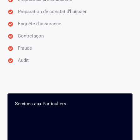
Préparation de constat d'huissier
Enquête d'assurance
Contrefaçon
Fraude
Audit
Services aux Particuliers​