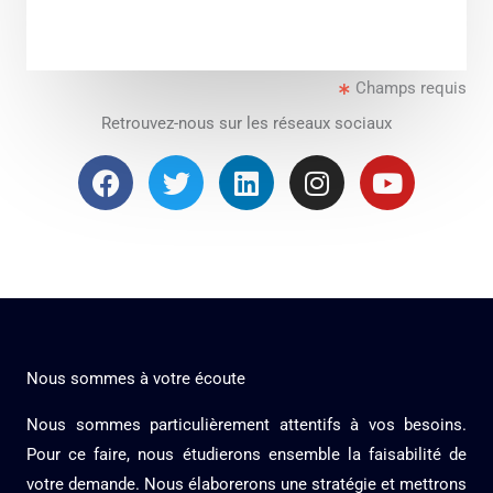
r
M
e
Champs requis
s
s
Retrouvez-nous sur les réseaux sociaux
a
F
T
L
I
Y
g
a
w
i
n
o
e
c
i
n
s
u
*
e
t
k
t
t
b
t
e
a
u
o
e
d
g
b
o
r
i
r
e
k
n
a
Nous sommes à votre écoute
m
Nous sommes particulièrement attentifs à vos besoins.
Pour ce faire, nous étudierons ensemble la faisabilité de
votre demande. Nous élaborerons une stratégie et mettrons