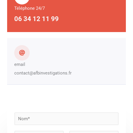
Téléphone 24/7
06 34 12 11 99
email
contact@afbinvestigations.fr
N
o
m