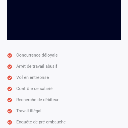
Concurrence déloyale
Arrêt de travail abusif
Vol en entreprise
Contrôle de salarié
Recherche de débiteur
Travail illégal
Enquête de pré-embauche