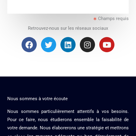
M
e
Champs requis
s
s
Retrouvez-nous sur les réseaux sociaux
a
F
T
L
I
Y
g
a
w
i
n
o
e
c
i
n
s
u
*
e
t
k
t
t
b
t
e
a
u
o
e
d
g
b
o
r
i
r
e
k
n
a
Nous sommes à votre écoute
m
Nous sommes particulièrement attentifs à vos besoins.
Pour ce faire, nous étudierons ensemble la faisabilité de
votre demande. Nous élaborerons une stratégie et mettrons