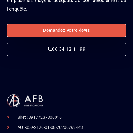
les moyens adéquats au bon déroulement de
en place
l’enquête.
Demandez votre devis
06 34 12 11 99
Siret : 89177237800016
AUT-059-2120-01-08-20200769443