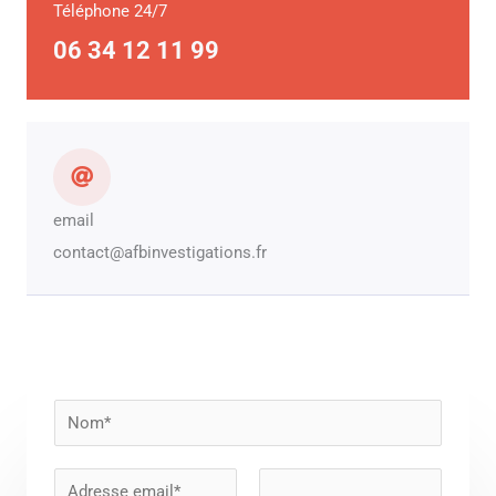
Téléphone 24/7
06 34 12 11 99
email
contact@afbinvestigations.fr
N
o
m
E