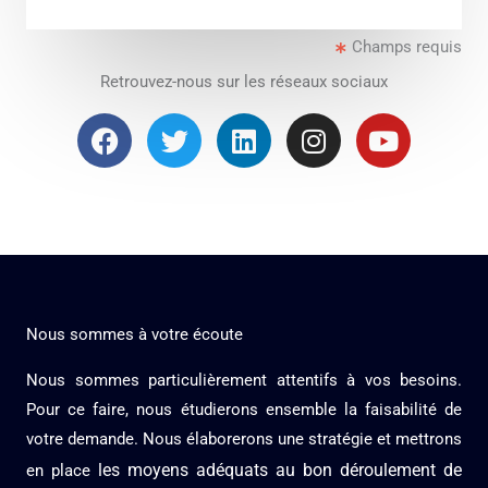
e
Champs requis
s
s
Retrouvez-nous sur les réseaux sociaux
a
F
T
L
I
Y
g
a
w
i
n
o
e
c
i
n
s
u
*
e
t
k
t
t
b
t
e
a
u
o
e
d
g
b
o
r
i
r
e
k
n
a
Nous sommes à votre écoute
m
Nous sommes particulièrement attentifs à vos besoins.
Pour ce faire, nous étudierons ensemble la faisabilité de
votre demande. Nous élaborerons une stratégie et mettrons
les moyens adéquats au bon déroulement de
en place