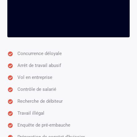
Concurrence déloyale
Arrêt de travail abusif
Vol en entreprise
Contrôle de salarié
Recherche de débiteur
Travail illégal
Enquête de pré-embauche