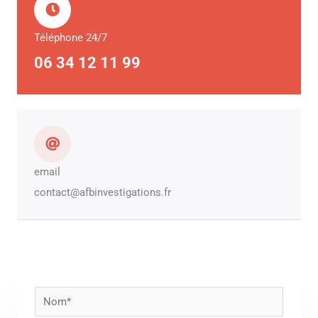
Téléphone 24/7
06 34 12 11 99
email
contact@afbinvestigations.fr
N
o