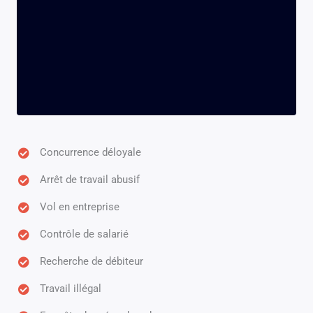
Concurrence déloyale
Arrêt de travail abusif
Vol en entreprise
Contrôle de salarié
Recherche de débiteur
Travail illégal