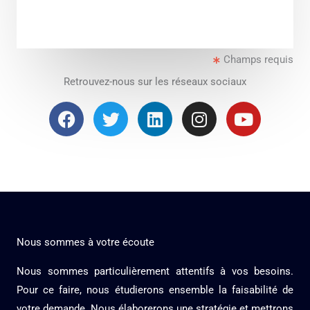
r
M
e
Champs requis
s
s
Retrouvez-nous sur les réseaux sociaux
a
F
T
L
I
Y
g
a
w
i
n
o
e
c
i
n
s
u
*
e
t
k
t
t
b
t
e
a
u
o
e
d
g
b
o
r
i
r
e
k
n
a
Nous sommes à votre écoute
m
Nous sommes particulièrement attentifs à vos besoins.
Pour ce faire, nous étudierons ensemble la faisabilité de
votre demande. Nous élaborerons une stratégie et mettrons